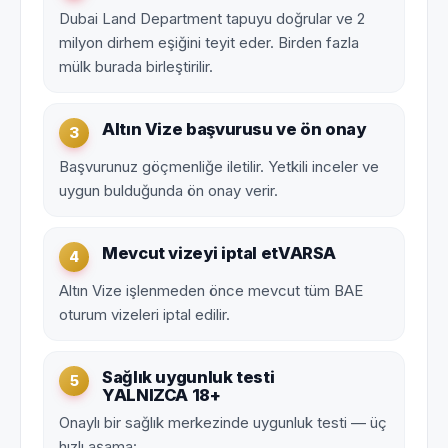
Dubai Land Department tapuyu doğrular ve 2
milyon dirhem eşiğini teyit eder. Birden fazla
mülk burada birleştirilir.
Altın Vize başvurusu ve ön onay
3
Başvurunuz göçmenliğe iletilir. Yetkili inceler ve
uygun bulduğunda ön onay verir.
Mevcut vizeyi iptal et
VARSA
4
Altın Vize işlenmeden önce mevcut tüm BAE
oturum vizeleri iptal edilir.
Sağlık uygunluk testi
5
YALNIZCA 18+
Onaylı bir sağlık merkezinde uygunluk testi — üç
hızlı aşama: