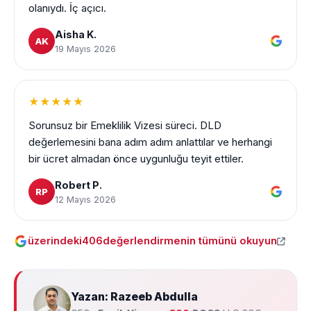
olanıydı. İç açıcı.
Aisha K.
AK
19 Mayıs 2026
★★★★★
Sorunsuz bir Emeklilik Vizesi süreci. DLD
değerlemesini bana adım adım anlattılar ve herhangi
bir ücret almadan önce uygunluğu teyit ettiler.
Robert P.
RP
12 Mayıs 2026
üzerindeki
406
değerlendirmenin tümünü okuyun
Yazan: Razeeb Abdulla