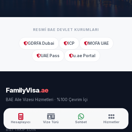
RESMI BAE DEVLET KURUMLARI
GDRFA Dubai
ICP
MOFA UAE
UAE Pass
u.ae Portal
FamilyVisa
.ae
BAE Aile Vizesi Hizmetleri · %100 Çevrim İçi
%100 çevrim içi Dubai vize işlemleri için güvenilir ortağınız
— fiziksel yazım merkezine gitme ihtiyacını ortadan kaldırır.
Hesaplayıcı
Vize Türü
Sohbet
Hizmetler
BIZI TAKIP EDIN