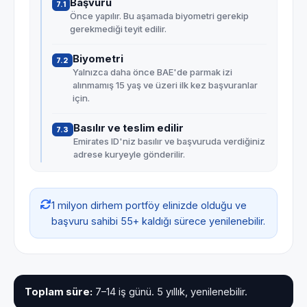
Başvuru
7.1
Önce yapılır. Bu aşamada biyometri gerekip
gerekmediği teyit edilir.
Biyometri
7.2
Yalnızca daha önce BAE'de parmak izi
alınmamış 15 yaş ve üzeri ilk kez başvuranlar
için.
Basılır ve teslim edilir
7.3
Emirates ID'niz basılır ve başvuruda verdiğiniz
adrese kuryeyle gönderilir.
1 milyon dirhem portföy elinizde olduğu ve
başvuru sahibi 55+ kaldığı sürece yenilenebilir.
Toplam süre:
7–14 iş günü. 5 yıllık, yenilenebilir.