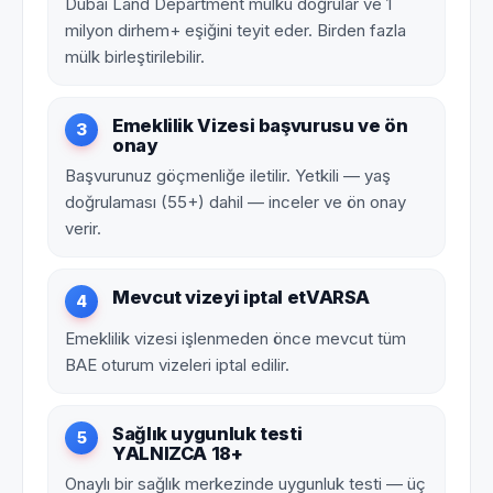
Dubai Land Department mülkü doğrular ve 1
milyon dirhem+ eşiğini teyit eder. Birden fazla
mülk birleştirilebilir.
Emeklilik Vizesi başvurusu ve ön
3
onay
Başvurunuz göçmenliğe iletilir. Yetkili — yaş
doğrulaması (55+) dahil — inceler ve ön onay
verir.
Mevcut vizeyi iptal et
VARSA
4
Emeklilik vizesi işlenmeden önce mevcut tüm
BAE oturum vizeleri iptal edilir.
Sağlık uygunluk testi
5
YALNIZCA 18+
Onaylı bir sağlık merkezinde uygunluk testi — üç