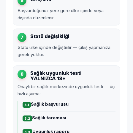
6
Başvurduğunuz yere göre ülke içinde veya
dışında düzenlenir.
Statü değişikliği
7
Statü ülke içinde değiştirilir — çıkış yapmanıza
gerek yoktur.
Sağlık uygunluk testi
8
YALNIZCA 18+
Onaylı bir sağlık merkezinde uygunluk testi — üç
hızlı aşama:
Sağlık başvurusu
8.1
Sağlık taraması
8.2
Uygunluk raporu
8.3