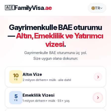
🇦🇪
FamilyVisa
.ae
TR
Gayrimenkulle BAE oturumu
—
Altın, Emeklilik ve Yatırımcı
vizesi
.
Gayrimenkulle BAE oturumuna üç yol.
Size uygun olana dokunun:
Altın Vize
10
2 milyon dirhem+ mülk · aile dahil
YR
Emeklilik Vizesi
5
1 milyon dirhem+ mülk · 55+ yaş
YR