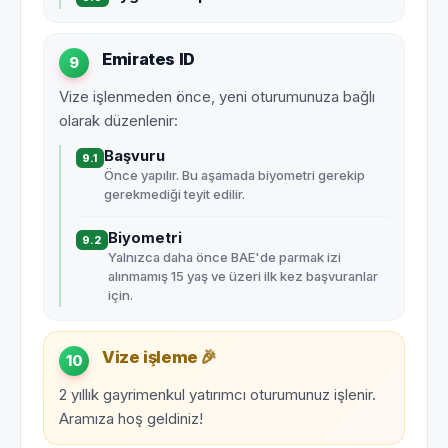
Emirates ID
9
Vize işlenmeden önce, yeni oturumunuza bağlı
olarak düzenlenir:
Başvuru
9.1
Önce yapılır. Bu aşamada biyometri gerekip
gerekmediği teyit edilir.
Biyometri
9.2
Yalnızca daha önce BAE'de parmak izi
alınmamış 15 yaş ve üzeri ilk kez başvuranlar
için.
🎉
Vize işleme
10
2 yıllık gayrimenkul yatırımcı oturumunuz işlenir.
Aramıza hoş geldiniz!