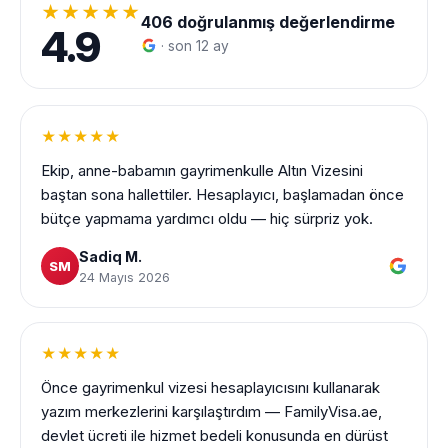
★★★★★
406
doğrulanmış değerlendirme
4.9
· son 12 ay
★★★★★
Ekip, anne-babamın gayrimenkulle Altın Vizesini
baştan sona hallettiler. Hesaplayıcı, başlamadan önce
bütçe yapmama yardımcı oldu — hiç sürpriz yok.
Sadiq M.
SM
24 Mayıs 2026
★★★★★
Önce gayrimenkul vizesi hesaplayıcısını kullanarak
yazım merkezlerini karşılaştırdım — FamilyVisa.ae,
devlet ücreti ile hizmet bedeli konusunda en dürüst