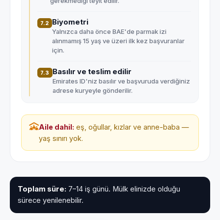
gerekmediği teyit edilir.
Biyometri
7.2
Yalnızca daha önce BAE'de parmak izi
alınmamış 15 yaş ve üzeri ilk kez başvuranlar
için.
Basılır ve teslim edilir
7.3
Emirates ID'niz basılır ve başvuruda verdiğiniz
adrese kuryeyle gönderilir.
Aile dahil:
eş, oğullar, kızlar ve anne-baba —
yaş sınırı yok.
Toplam süre:
7–14 iş günü. Mülk elinizde olduğu
sürece yenilenebilir.