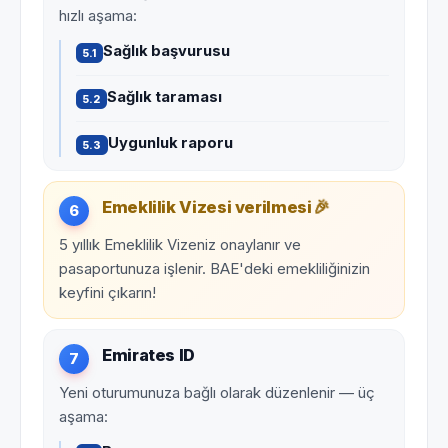
hızlı aşama:
Sağlık başvurusu
5.1
Sağlık taraması
5.2
Uygunluk raporu
5.3
🎉
Emeklilik Vizesi verilmesi
6
5 yıllık Emeklilik Vizeniz onaylanır ve
pasaportunuza işlenir. BAE'deki emekliliğinizin
keyfini çıkarın!
Emirates ID
7
Yeni oturumunuza bağlı olarak düzenlenir — üç
aşama: