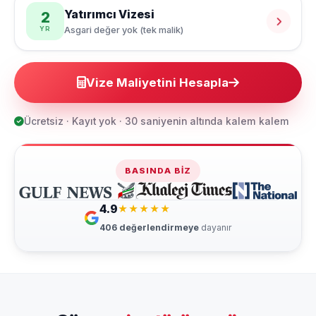
Yatırımcı Vizesi
2
Asgari değer yok (tek malik)
YR
Vize Maliyetini Hesapla
Ücretsiz · Kayıt yok · 30 saniyenin altında kalem kalem
BASINDA BIZ
4.9
★★★★★
406
değerlendirmeye
dayanır