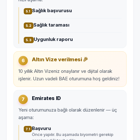
Sağlık başvurusu
5.1
Sağlık taraması
5.2
Uygunluk raporu
5.3
🎉
Altın Vize verilmesi
6
10 yıllık Altın Vizeniz onaylanır ve dijital olarak
işlenir. Uzun vadeli BAE oturumuna hoş geldiniz!
Emirates ID
7
Yeni oturumunuza bağlı olarak düzenlenir — üç
aşama:
Başvuru
7.1
Önce yapılır. Bu aşamada biyometri gerekip