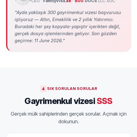
CEO ·
FamilyVisa
.ae
·
800
DOCS
LLC SOC
"Ayda yaklaşık 300 gayrimenkul vizesi başvurusu
işliyoruz — Altın, Emeklilik ve 2 yıllık Yatırımcı.
Buradaki her şey kopyala-yapıştır içerikten değil,
gerçek dosya işlemlerinden geliyor. Son gözden
geçirme:
11 June 2026
."
4
SIK SORULAN SORULAR
Gayrimenkul vizesi
SSS
Gerçek mülk sahiplerinden gerçek sorular. Açmak için
dokunun.