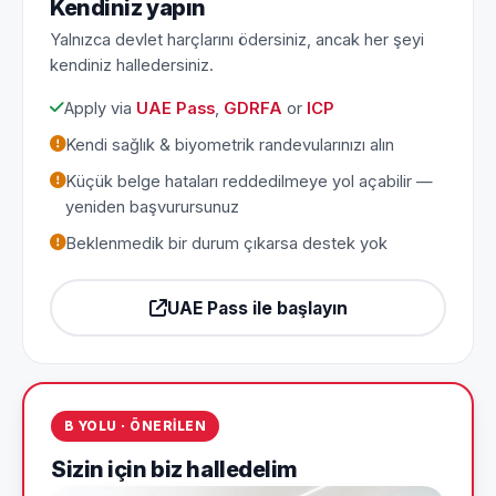
Kendiniz yapın
Yalnızca devlet harçlarını ödersiniz, ancak her şeyi
kendiniz halledersiniz.
Apply via
UAE Pass
,
GDRFA
or
ICP
Kendi sağlık & biyometrik randevularınızı alın
Küçük belge hataları reddedilmeye yol açabilir —
yeniden başvurursunuz
Beklenmedik bir durum çıkarsa destek yok
UAE Pass ile başlayın
B YOLU · ÖNERILEN
Sizin için biz halledelim