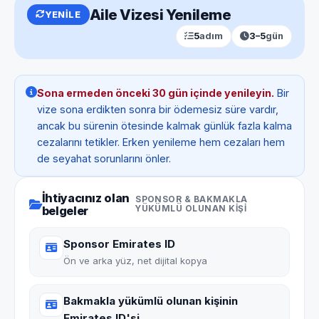
Aile Vizesi Yenileme
YENILE
5
adım
3–5
gün
Sona ermeden önceki 30 gün içinde yenileyin.
Bir
vize sona erdikten sonra bir ödemesiz süre vardır,
ancak bu sürenin ötesinde kalmak günlük fazla kalma
cezalarını tetikler. Erken yenileme hem cezaları hem
de seyahat sorunlarını önler.
İhtiyacınız olan
SPONSOR & BAKMAKLA
belgeler
YÜKÜMLÜ OLUNAN KIŞI
Sponsor Emirates ID
Ön ve arka yüz, net dijital kopya
Bakmakla yükümlü olunan kişinin
Emirates ID'si