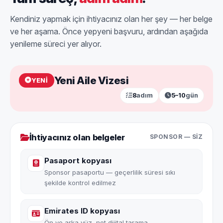
Kendiniz yapmak için ihtiyacınız olan her şey — her belge
ve her aşama. Önce yepyeni başvuru, ardından aşağıda
yenileme süreci yer alıyor.
Yeni Aile Vizesi
YENI
8
adım
5–10
gün
İhtiyacınız olan belgeler
SPONSOR — SIZ
Pasaport kopyası
Sponsor pasaportu — geçerlilik süresi sıkı
şekilde kontrol edilmez
Emirates ID kopyası
Ön ve arka yüz, net dijital tarama