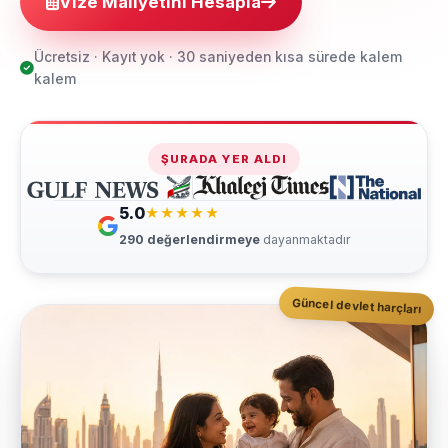
Vize Maliyetini Hesapla
Ücretsiz · Kayıt yok · 30 saniyeden kısa sürede kalem
kalem
ŞURADA YER ALDI
5.0
★★★★★
290
değerlendirmeye
dayanmaktadır
Güncel devlet harçları