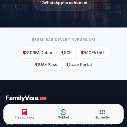
WhatsApp'ta sohbet et
RESMI BAE DEVLET KURUMLARI
GDRFA Dubai
ICP
MOFA UAE
UAE Pass
u.ae Portal
FamilyVisa
.ae
BAE Aile Vizesi Hizmetleri · %100 Online
%100 online Dubai vize işlemleri için güvenilir ortağınız —
Hesaplayıcı
Sohbet
Hizmetler
fiziksel yazım merkezi ziyaretlerine olan ihtiyacı ortadan