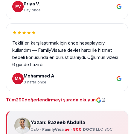
Priya V.
PV
1 ay önce
★★★★★
Teklifleri karşılaştırmak için önce hesaplayıcıyı
kullandım — FamilyVisa.ae devlet harcı ile hizmet
bedeli konusunda en dürüst olanıydı. Oğlumun vizesi
6 günde hazırdı.
Mohammed A.
MA
3 hafta önce
Tüm
290
değerlendirmeyi şurada okuyun
Yazan: Razeeb Abdulla
CEO ·
FamilyVisa
.ae
·
800
DOCS
LLC SOC