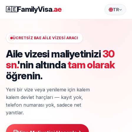
FamilyVisa
.ae
🇦🇪
TR
ÜCRETSIZ BAE AILE VIZESI ARACI
Aile vizesi maliyetinizi
30
sn.
'nin altında
tam olarak
öğrenin.
Yeni bir vize veya yenileme için kalem
kalem devlet harçları — kayıt yok,
telefon numarası yok, sadece net
yanıtlar.