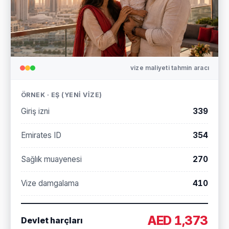
vize maliyeti tahmin aracı
ÖRNEK · EŞ (YENI VIZE)
Giriş izni
339
Emirates ID
354
Sağlık muayenesi
270
Vize damgalama
410
AED 1,373
Devlet harçları