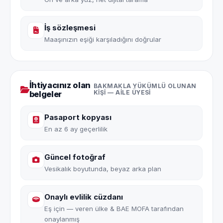
İş sözleşmesi
Maaşınızın eşiği karşıladığını doğrular
İhtiyacınız olan
BAKMAKLA YÜKÜMLÜ OLUNAN
belgeler
KIŞI — AILE ÜYESI
Pasaport kopyası
En az 6 ay geçerlilik
Güncel fotoğraf
Vesikalık boyutunda, beyaz arka plan
Onaylı evlilik cüzdanı
Eş için — veren ülke & BAE MOFA tarafından
onaylanmış