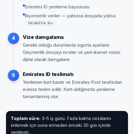
Emirates ID yenileme başvurusu
Biyometrik veriler — yalnızca dosyada yoksa
YALNIZCA 15+
Vize damgalama
4
Gerekli olduğu durumlarda sigorta ayarlanır.
Göçmenlik dosyayı inceler ve yeni ikamet vizesi
dijital olarak damgalanır.
Emirates ID teslimatı
5
Yenilenen kart basılır ve Emirates Post tarafından
evinize teslim edilir. Kartı aldığınızda yenileme
tamamlanmış olur.
Toplam süre:
3–5 iş günü. Fazla kalma cezalarını
önlemek için sona ermeden önceki 30 gün içinde
yenileyin.